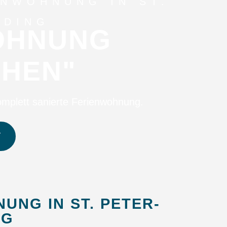
RDING
OHNUNG
HEN"
mplett sanierte Ferienwohnung.
T
UNG IN ST. PETER-
NG