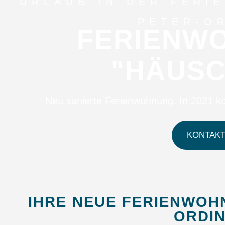
PETER-O
FERIENW
"HÄUSC
Neu sanierte Ferienwohnung. In 2021 ko
KONTAK
IHRE NEUE FERIENWOHN
ORDI