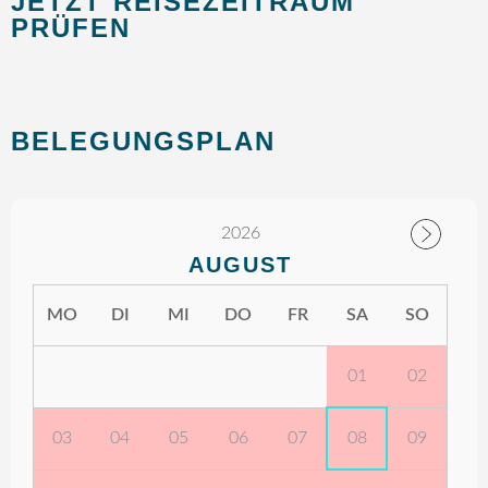
JETZT REISEZEITRAUM
PRÜFEN
BELEGUNGSPLAN
2026
AUGUST
MO
DI
MI
DO
FR
SA
SO
01
02
03
04
05
06
07
08
09